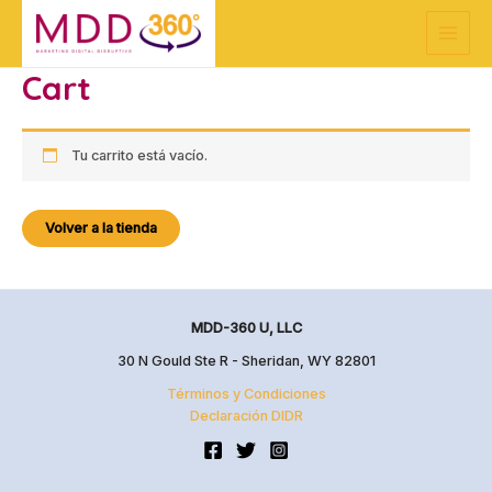
Ir
Main
al
Menu
contenido
Cart
Tu carrito está vacío.
Volver a la tienda
MDD-360 U, LLC
30 N Gould Ste R - Sheridan, WY 82801
Términos y Condiciones
Declaración DIDR