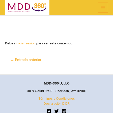
Ir
Navegación
Main
al
de
Menu
contenido
entradas
Debes
iniciar sesión
para ver este contenido.
←
Entrada anterior
MDD-360 U, LLC
30 N Gould Ste R - Sheridan, WY 82801
Términos y Condiciones
Declaración DIDR