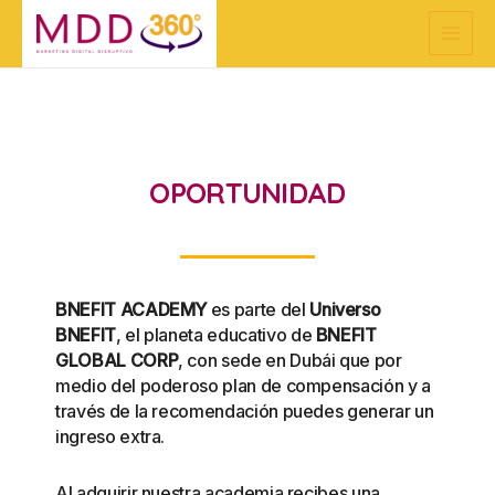
Ir
Main
al
Menu
contenido
OPORTUNIDAD
BNEFIT ACADEMY
es parte del
Universo
BNEFIT
, el planeta educativo de
BNEFIT
GLOBAL CORP
, con sede en Dubái que por
medio del poderoso plan de compensación y a
través de la recomendación puedes generar un
ingreso extra.
Al adquirir nuestra academia recibes una