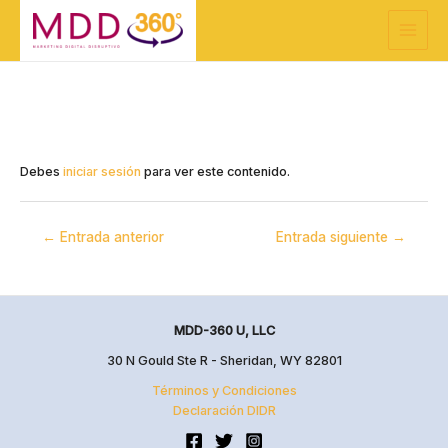
Ir
Navegación
Main
al
de
Menu
contenido
entradas
Debes
iniciar sesión
para ver este contenido.
←
Entrada anterior
Entrada siguiente
→
MDD-360 U, LLC
30 N Gould Ste R - Sheridan, WY 82801
Términos y Condiciones
Declaración DIDR