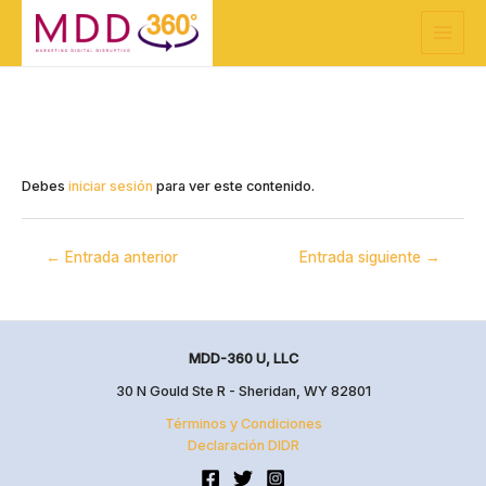
Ir
Navegación
Main
al
de
Menu
contenido
entradas
Debes
iniciar sesión
para ver este contenido.
←
Entrada anterior
Entrada siguiente
→
MDD-360 U, LLC
30 N Gould Ste R - Sheridan, WY 82801
Términos y Condiciones
Declaración DIDR